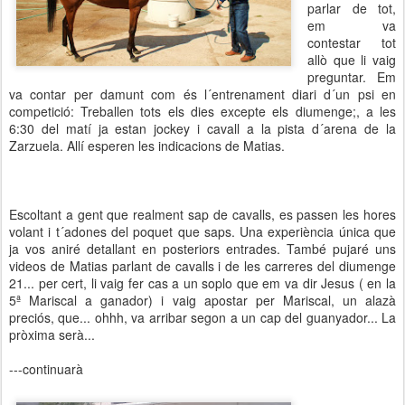
parlar de tot,
em va
contestar tot
allò que li vaig
preguntar. Em
va contar per damunt com és l´entrenament diari d´un psi en
competició: Treballen tots els dies excepte els diumenge;, a les
6:30 del matí ja estan jockey i cavall a la pista d´arena de la
Zarzuela. Allí esperen les indicacions de Matias.
Escoltant a gent que realment sap de cavalls, es passen les hores
volant i t´adones del poquet que saps. Una experiència única que
ja vos aniré detallant en posteriors entrades. També pujaré uns
videos de Matias parlant de cavalls i de les carreres del diumenge
21... per cert, li vaig fer cas a un soplo que em va dir Jesus ( en la
5ª Mariscal a ganador) i vaig apostar per Mariscal, un alazà
preciós, que... ohhh, va arribar segon a un cap del guanyador... La
pròxima serà...
---continuarà