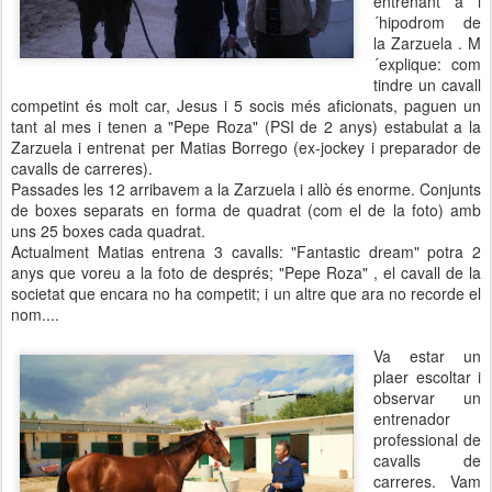
entrenant a l
´hipodrom de
la Zarzuela . M
´explique: com
tindre un cavall
competint és molt car, Jesus i 5 socis més aficionats, paguen un
tant al mes i tenen a "Pepe Roza" (PSI de 2 anys) estabulat a la
Zarzuela i entrenat per Matias Borrego (ex-jockey i preparador de
cavalls de carreres).
Passades les 12 arribavem a la Zarzuela i allò és enorme. Conjunts
de boxes separats en forma de quadrat (com el de la foto) amb
uns 25 boxes cada quadrat.
Actualment Matias entrena 3 cavalls: "Fantastic dream" potra 2
anys que voreu a la foto de després; "Pepe Roza" , el cavall de la
societat que encara no ha competit; i un altre que ara no recorde el
nom....
Va estar un
plaer escoltar i
observar un
entrenador
professional de
cavalls de
carreres. Vam