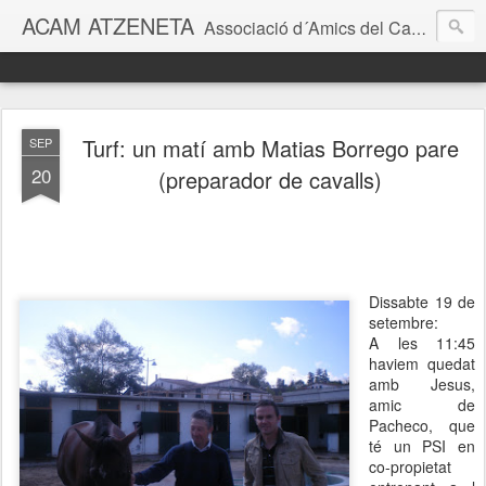
ACAM ATZENETA
Associació d´Amics del Cavall Atzeneta del Maestrat
Turf: un matí amb Matias Borrego pare
SEP
20
(preparador de cavalls)
Dissabte 19 de
setembre:
A les 11:45
haviem quedat
amb Jesus,
amic de
Pacheco, que
té un PSI en
co-propietat